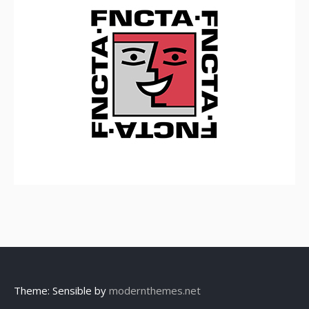
Theme: Sensible by
modernthemes.net