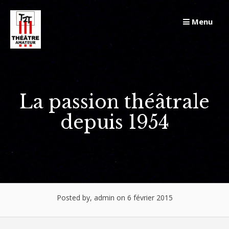
Skip
to
Menu
content
La passion théâtrale
depuis 1954
Posted by, admin on 6 février 2015