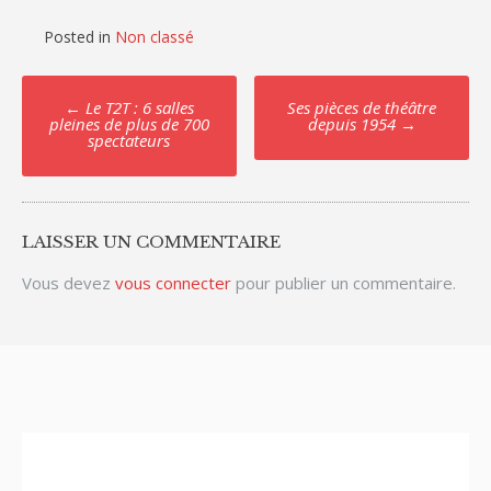
Posted in
Non classé
Post
←
Le T2T : 6 salles
Ses pièces de théâtre
pleines de plus de 700
depuis 1954
→
navigation
spectateurs
LAISSER UN COMMENTAIRE
Vous devez
vous connecter
pour publier un commentaire.