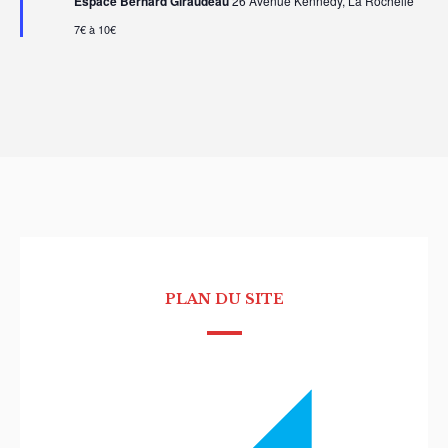
Espace Bernard Giraudeau
26 Avenue Kennedy, La Rochelle
7€ à 10€
PLAN DU SITE