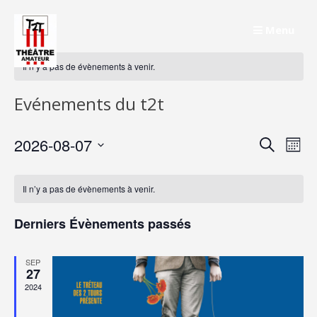
Skip
to
Menu
content
Il n’y a pas de évènements à venir.
Evénements du t2t
Rech
Na
2026-08-07
Recherche
Mois
de
Sélectionnez
et
une
vu
Il n’y a pas de évènements à venir.
navig
date.
Év
de
Derniers Évènements passés
vues
SEP
Évèn
27
2024