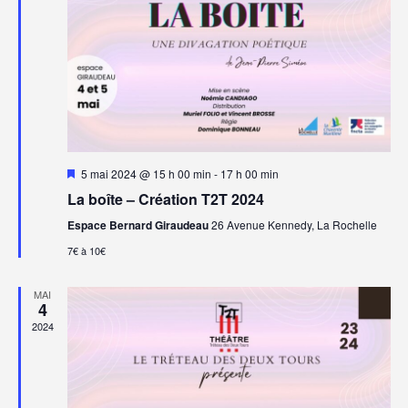
Mis
5 mai 2024 @ 15 h 00 min
-
17 h 00 min
en
La boîte – Création T2T 2024
avant
Espace Bernard Giraudeau
26 Avenue Kennedy, La Rochelle
7€ à 10€
MAI
4
2024