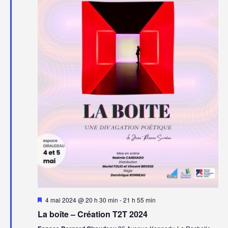
Mis
4 mai 2024 @ 20 h 30 min
-
21 h 55 min
en
La boîte – Création T2T 2024
avant