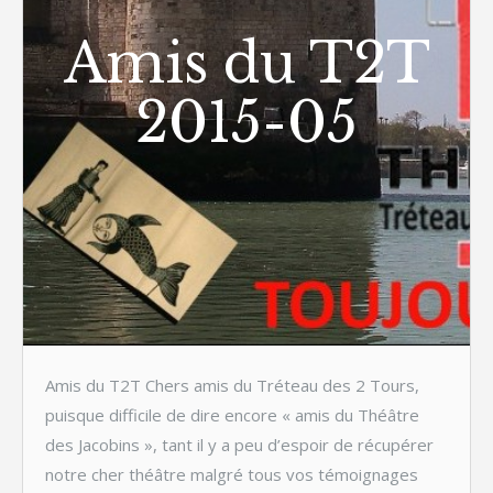
Amis du T2T
2015-05
Amis du T2T Chers amis du Tréteau des 2 Tours,
puisque difficile de dire encore « amis du Théâtre
des Jacobins », tant il y a peu d’espoir de récupérer
notre cher théâtre malgré tous vos témoignages