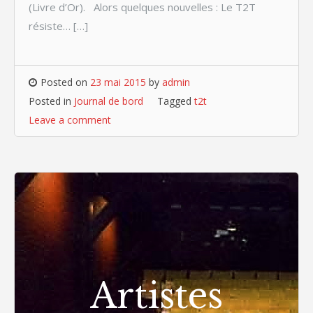
(Livre d’Or). Alors quelques nouvelles : Le T2T
résiste… […]
Posted on
23 mai 2015
by
admin
Posted in
Journal de bord
Tagged
t2t
Leave a comment
Artistes