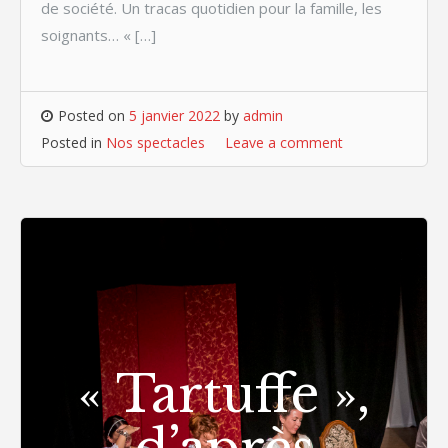
de société. Un tracas quotidien pour la famille, les
soignants… « […]
Posted on
5 janvier 2022
by
admin
Posted in
Nos spectacles
Leave a comment
« Tartuffe »,