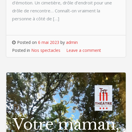
d’émotion. Un cimetière, drôle d’endroit pour une
drôle de rencontre… Connaît-on vraiment la
personne à côté de […]
Posted on
6 mai 2023
by
admin
Posted in
Nos spectacles
Leave a comment
Votre maman,