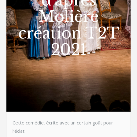
d’après
Molière
création T2T
2021
Cette comédie, écrite avec un certain goût pour
l’éclat