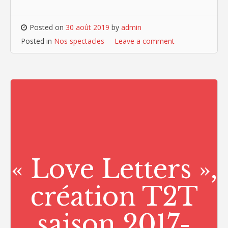
Posted on
30 août 2019
by
admin
Posted in
Nos spectacles
Leave a comment
« Love Letters »,
création T2T
saison 2017-