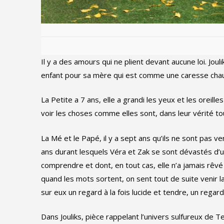
Il y a des amours qui ne plient devant aucune loi. Jou
enfant pour sa mère qui est comme une caresse cha
La Petite a 7 ans, elle a grandi les yeux et les oreil
voir les choses comme elles sont, dans leur vérité t
La Mé et le Papé, il y a sept ans qu’ils ne sont pas ven
ans durant lesquels Véra et Zak se sont dévastés d’u
comprendre et dont, en tout cas, elle n’a jamais rêvé po
quand les mots sortent, on sent tout de suite venir la
sur eux un regard à la fois lucide et tendre, un regar
Dans Jouliks, pièce rappelant l’univers sulfureux de T