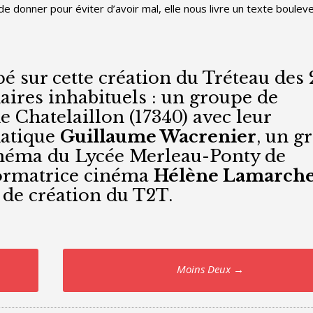
 de donner pour éviter d’avoir mal, elle nous livre un texte boulev
pé sur cette création du Tréteau des 
ires inhabituels : un groupe de
e Chatelaillon (17340) avec leur
matique
Guillaume Wacrenier
, un g
cinéma du Lycée Merleau-Ponty de
formatrice cinéma
H
élène Lamarch
 de création du T2T.
Moins Deux
→