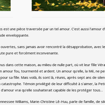
liks est une pièce traversée par un tel amour. C’est aussi l’amour d
ude enveloppante.
les ouvertes, sans jamais avoir rencontré la désapprobation, avec le
oute pure et forcément inconvenante.
us dans cette maison, au milieu de nulle part, où vit leur fille Vér
n amour fou, tourmenté et ardent. Un amour qu’elle, la Mé, ne pe
ur sa fille. Mais voilà, ils sont là, réunis, après sept ans de silen
 catastrophe. Témoin privilégié de leur difficulté à s’aimer, la Pet
d d’amour vrai qu’elle souhaiterait capable de les protéger tous…
ennessee Williams, Marie-Christine Lê-Huu, parle de famille, de si