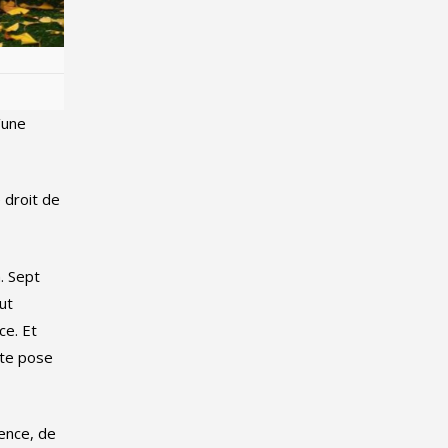
’une
 droit de
a. Sept
ut
ce. Et
ite pose
lence, de