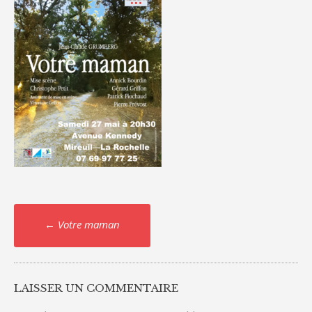
Post
←
Votre maman
navigation
LAISSER UN COMMENTAIRE