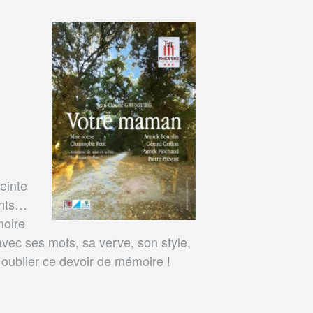
einte
ants…
moire
avec ses mots, sa verve, son style,
 oublier ce devoir de mémoire !