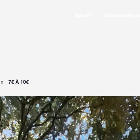
Accueil
Qui sommes-no
in
7€ À 10€