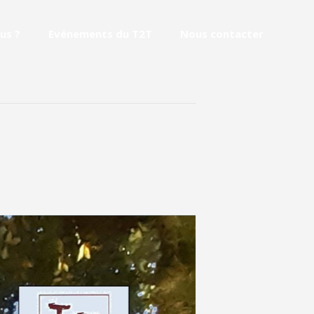
us ?
Evénements du T2T
Nous contacter