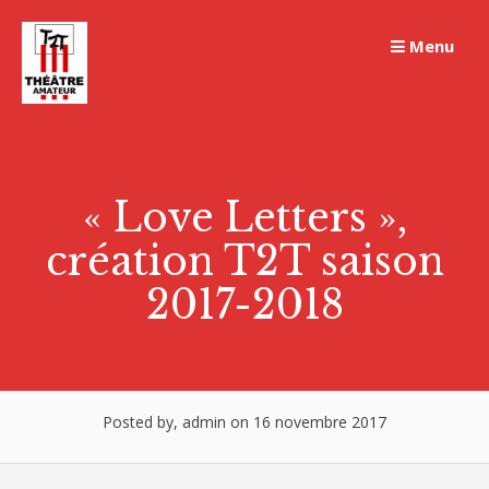
Skip
to
Menu
content
« Love Letters »,
création T2T saison
2017-2018
Posted by, admin on 16 novembre 2017