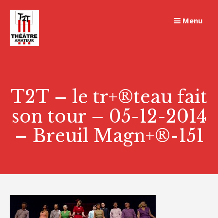
Skip
to
Menu
content
T2T – le tr+®teau fait
son tour – 05-12-2014
– Breuil Magn+®-151