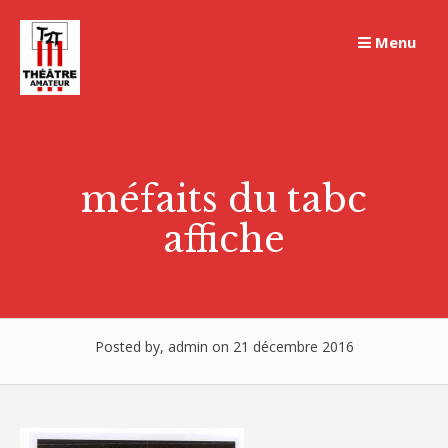
Skip
to
Menu
content
méfaits du tabc
affiche
Posted by, admin on 21 décembre 2016