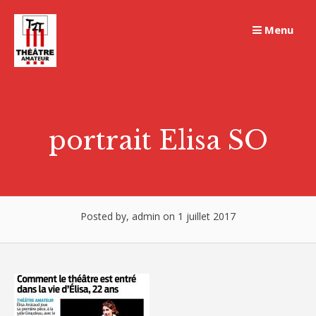
Skip
to
Menu
content
portrait Elisa SO
Posted by, admin on 1 juillet 2017