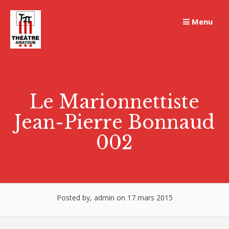
Skip
to
Menu
content
Le Marionnettiste
Jean-Pierre Bonnaud
002
Posted by, admin on 17 mars 2015