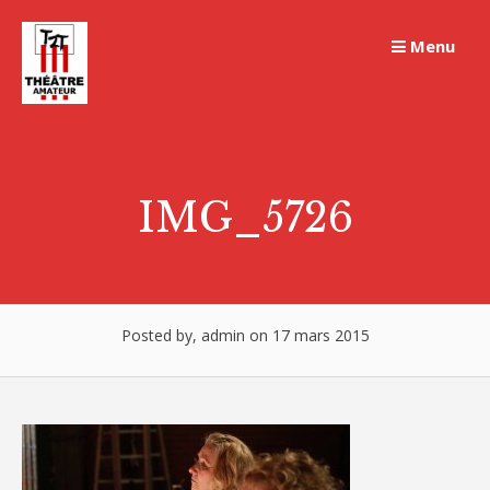
Skip
to
Menu
content
IMG_5726
Posted by, admin on 17 mars 2015