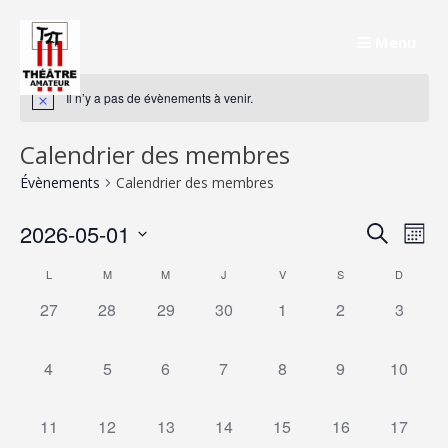
Skip
to
Menu
content
Il n’y a pas de évènements à venir.
Calendrier des membres
Évènements
Calendrier des membres
Rech
Na
2026-05-01
Recherche
Mois
de
Sélectionnez
et
Calendrier
L
M
M
J
V
S
D
une
vu
navig
0
0
0
0
0
0
0
27
28
29
30
1
2
3
de
date.
Év
évènement,
évènement,
évènement,
évènement,
évènement,
évènement,
évènem
de
Évènements
0
0
0
0
0
0
0
4
5
6
7
8
9
10
vues
évènement,
évènement,
évènement,
évènement,
évènement,
évènement,
évèneme
Évèn
0
0
0
0
0
0
0
11
12
13
14
15
16
17