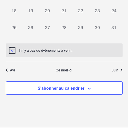
évènement,
évènement,
évènement,
évènement,
évènement,
évènement,
évèneme
0
0
0
0
0
0
0
18
19
20
21
22
23
24
évènement,
évènement,
évènement,
évènement,
évènement,
évènement,
évèneme
0
0
0
0
0
0
0
25
26
27
28
29
30
31
évènement,
évènement,
évènement,
évènement,
évènement,
évènement,
évèneme
Il n’y a pas de évènements à venir.
Avr
Ce mois-ci
Juin
S’abonner au calendrier