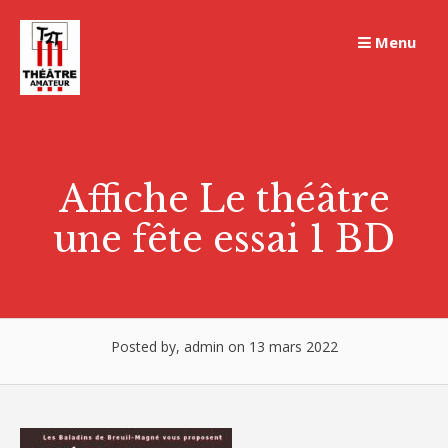
Skip
to
Menu
content
Affiche Le théâtre
une fête essai 1 BD
Posted by, admin on 13 mars 2022