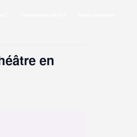
us ?
Evénements du T2T
Nous contacter
héâtre en