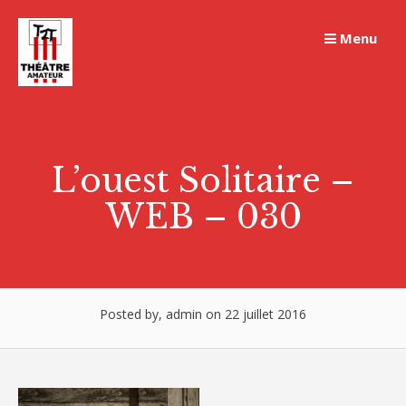
Skip
to
Menu
content
L’ouest Solitaire –
WEB – 030
Posted by, admin on 22 juillet 2016