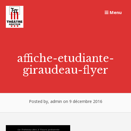
Skip
to
Menu
content
affiche-etudiante-
giraudeau-flyer
Posted by, admin on 9 décembre 2016