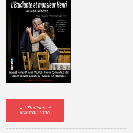
Post
←
L’Étudiante et
Monsieur Henri
navigation