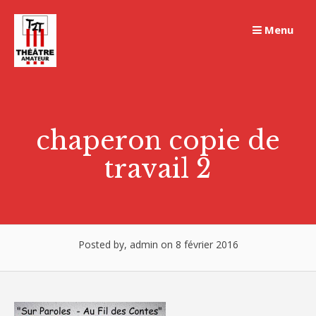
Skip
to
Menu
content
chaperon copie de
travail 2
Posted by, admin on 8 février 2016