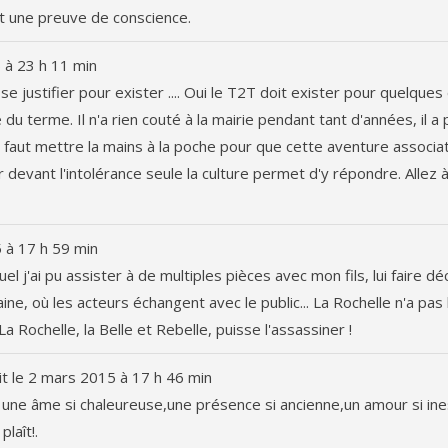
st une preuve de conscience.
5
à
23 h 11 min
e justifier pour exister .... Oui le T2T doit exister pour quelques 
u terme. Il n'a rien couté à la mairie pendant tant d'années, il a
il faut mettre la mains à la poche pour que cette aventure associa
r devant l'intolérance seule la culture permet d'y répondre. Allez 
5
à
17 h 59 min
l j'ai pu assister à de multiples pièces avec mon fils, lui faire dé
e, où les acteurs échangent avec le public... La Rochelle n'a pas 
La Rochelle, la Belle et Rebelle, puisse l'assassiner !
it le
2 mars 2015
à
17 h 46 min
l a une âme si chaleureuse,une présence si ancienne,un amour si in
laît!.