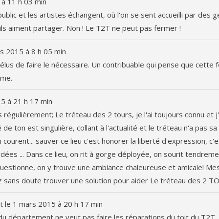
à
11 h 03 min
blic et les artistes échangent, où l'on se sent accueilli par des 
'ils aiment partager. Non ! Le T2T ne peut pas fermer !
s 2015
à
8 h 05 min
x élus de faire le nécessaire. Un contribuable qui pense que cette
sme.
15
à
21 h 17 min
 régulièrement; Le tréteau des 2 tours, je l'ai toujours connu et j'
de ton est singulière, collant à l'actualité et le tréteau n'a pas sa
courent... sauver ce lieu c'est honorer la liberté d'expression, c'e
s idées ... Dans ce lieu, on rit à gorge déployée, on sourit tendreme
questionne, on y trouve une ambiance chaleureuse et amicale! Me
lez sans doute trouver une solution pour aider Le tréteau des 2 T
t le
1 mars 2015
à
20 h 17 min
lle du département ne veut pas faire les réparations du toit du T2