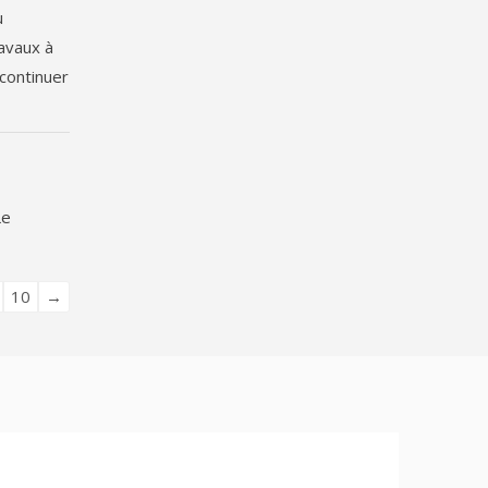
u
ravaux à
 continuer
 Le
10
→