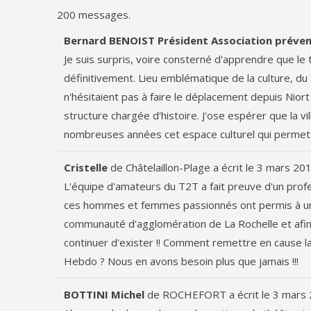
200 messages.
Bernard BENOIST Président Association préve
Je suis surpris, voire consterné d'apprendre que l
définitivement. Lieu emblématique de la culture, d
n'hésitaient pas à faire le déplacement depuis Nior
structure chargée d'histoire. J'ose espérer que la v
nombreuses années cet espace culturel qui permet
Cristelle
de
Châtelaillon-Plage
a écrit le
3 mars 20
L'équipe d'amateurs du T2T a fait preuve d'un pro
ces hommes et femmes passionnés ont permis à une m
communauté d'agglomération de La Rochelle et afin 
continuer d'exister !! Comment remettre en cause la
Hebdo ? Nous en avons besoin plus que jamais !!!
BOTTINI Michel
de
ROCHEFORT
a écrit le
3 mars 