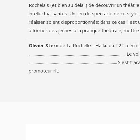
Rochelais (et bien au delà !) de découvrir un théâtr
intellectualisantes. Un lieu de spectacle de ce style
réaliser soient disproportionnés; dans ce cas il est 
à former des jeunes à la pratique théâtrale, mettre
Olivier Stern
de
La Rochelle - Haïku du T2T
a écrit
....................................................................................................... Le 
.............................................................................................. S'est 
promoteur rit.