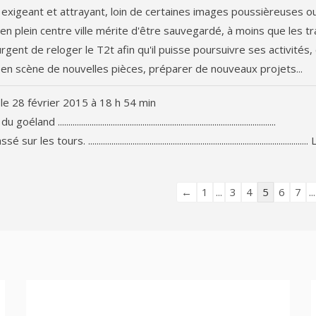
e exigeant et attrayant, loin de certaines images poussièreuses o
, en plein centre ville mérite d'être sauvegardé, à moins que les t
urgent de reloger le T2t afin qu'il puisse poursuivre ses activités,
 en scène de nouvelles pièces, préparer de nouveaux projets...
 le
28 février 2015
à
18 h 54 min
vol du goéland .......................................................................................................
fracassé sur les tours. ........................................................................................................
Navigation
←
1
...
3
4
5
6
7
...
dans
la
liste
du
livre
d’or