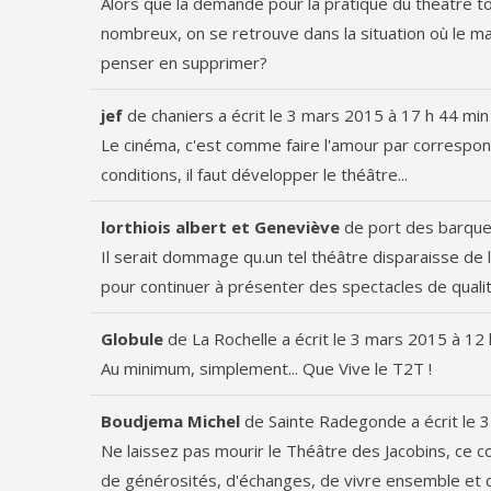
Alors que la demande pour la pratique du théâtre to
nombreux, on se retrouve dans la situation où le manq
penser en supprimer?
jef
de
chaniers
a écrit le
3 mars 2015
à
17 h 44 min
Le cinéma, c'est comme faire l'amour par corresponda
conditions, il faut développer le théâtre...
lorthiois albert et Geneviève
de
port des barqu
Il serait dommage qu.un tel théâtre disparaisse de la 
pour continuer à présenter des spectacles de qualit
Globule
de
La Rochelle
a écrit le
3 mars 2015
à
12 
Au minimum, simplement... Que Vive le T2T !
Boudjema Michel
de
Sainte Radegonde
a écrit le
3
Ne laissez pas mourir le Théâtre des Jacobins, ce cocon
de générosités, d'échanges, de vivre ensemble et d