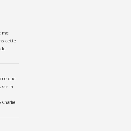
e moi
ans cette
 de
arce que
 sur la
 Charlie