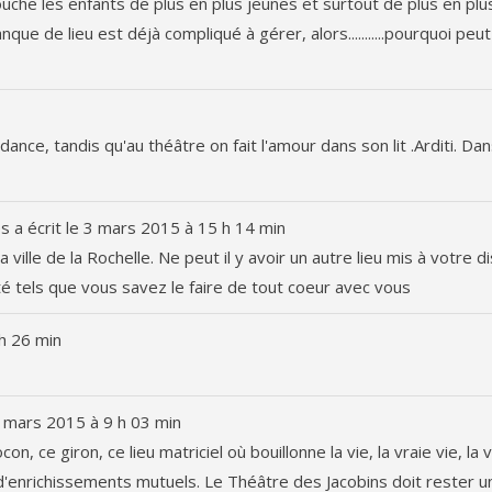
uche les enfants de plus en plus jeunes et surtout de plus en plu
ue de lieu est déjà compliqué à gérer, alors...........pourquoi peu
nce, tandis qu'au théâtre on fait l'amour dans son lit .Arditi. Da
es
a écrit le
3 mars 2015
à
15 h 14 min
ville de la Rochelle. Ne peut il y avoir un autre lieu mis à votre d
é tels que vous savez le faire de tout coeur avec vous
h 26 min
 mars 2015
à
9 h 03 min
, ce giron, ce lieu matriciel où bouillonne la vie, la vraie vie, la v
'enrichissements mutuels. Le Théâtre des Jacobins doit rester un