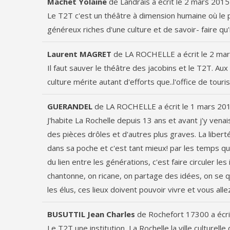
Machet Yolaine
de
Landrais
a écrit le
2 mars 2015
Le T2T c'est un théâtre à dimension humaine où le pu
généreux riches d'une culture et de savoir- faire qu
Laurent MAGRET
de
LA ROCHELLE
a écrit le
2 mar
Il faut sauver le théâtre des jacobins et le T2T. Au
culture mérite autant d'efforts que..l'office de touri
GUERANDEL
de
LA ROCHELLE
a écrit le
1 mars 20
J'habite La Rochelle depuis 13 ans et avant j'y venais
des pièces drôles et d'autres plus graves. La liberté 
dans sa poche et c'est tant mieux! par les temps qui 
du lien entre les générations, c'est faire circuler le
chantonne, on ricane, on partage des idées, on se 
les élus, ces lieux doivent pouvoir vivre et vous al
BUSUTTIL Jean Charles
de
Rochefort 17300
a écri
Le T2T une institution ,La Rochelle la ville culture