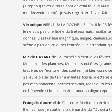
( Crepeau) réveille toi ils sont devenu fous .MAXI
me décevoir ,bientôt je vais regretter d'avoir fait
Véronique NEPLE
de
LA ROCHELLE
a écrit le
28 fé
Je ne suis pas une fidèle du tréteau mais, habitante d
donnés. C'est un lieu magnifique, unique, chaleureux,
scène à plus de 20 euros l'entrée ? En attendant que
Mickie BAYART
de
La Rochelle
a écrit le
28 février
Mes amis des planches, Messieurs qui êtes “grands
la scène, de l’écriture, des contes ; j’ai bien connu
;j’ai eu le plaisir de tenir à maintes fois la billet
pas mes souvenirs, permettez-moi, Messieurs les 
en bénévole si besoin en était pour sa digne repris
François Gourmel
de
Charente-Maritime
a écrit le
Bien sûr que je soutiens la démarche du T2t qui a t