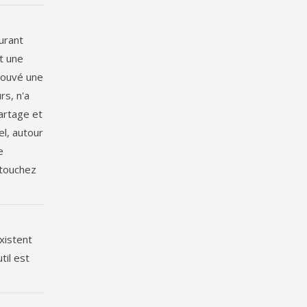
durant
t une
trouvé une
rs, n'a
partage et
el, autour
e
 touchez
xistent
til est