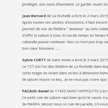
privilégié, une oasis d'humanité. Le garder vivant e
Jean Bernard
de
La Rochelle
a écrit le
2 mars 201
Après toutes ces années d’existence, il faut encore s
permet de voir du théâtre " amateur" au sens noble d
d'offrir la culture à tous. Et oui de temps en temps 
culturelle puisse continuer. Non ce n'est pas trop ca
bon cœur Monsieur .......
Sylvie CURTY
de
Saint-Vivien
a écrit le
2 mars 201
Le T2T est l'un des théâtre de La Rochelle dans leque
cette magie du vivant dans un lieu à dimension humain
de laisser mourir ce lieu... Je ne veux pas croire que 
PACAUD daniel
de
17430 SAINT HIPPOLYTE
a écr
Ce petit coin de culture vaut bien qu'on le sauve, i
du théâtre, laissez nous ce coin de paradis, s'il vous p