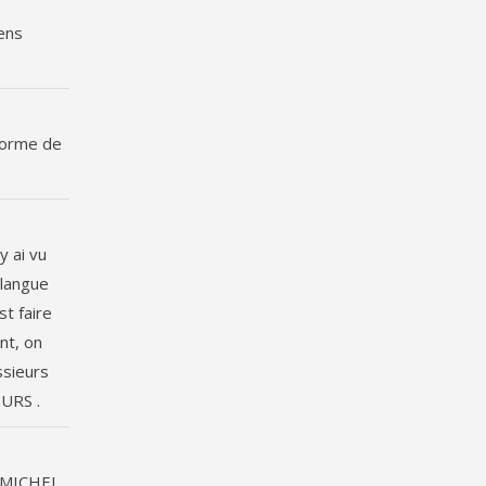
gens
 forme de
y ai vu
 langue
st faire
nt, on
ssieurs
OURS .
T .MICHEL