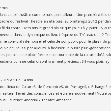
2 min
e dans ce joli théâtre comme nulle part ailleurs. Une première fois 
e cadre du festival Théâtre en été puis, au printemps 2012 pendan
il du conte. Hors mis le grand plaisir que j'ai eu à y jouer, J'y ai 
investie dans la dynamique du lieu. L'équipe du Tréteau des 2 Tou
rme convivial intemporel et celui de son public pour le plaisir du 
uvelée, réussi par ailleurs, à fidéliser un public pluri-générationn
des jacobins une plate forme incontournable de la culture théâtral
ndants comme celui-ci sont vraiment précieux . S'il vous plais n'y
 2015
à
11 h 34 min
des lieux de CultureS, de RencontreS, de PartageS, d'EchangeS e
maintenir l'éveil des consciences et être en mouvement ! Votre ou
 vous. Laurence Andreini - Théâtre Amazone