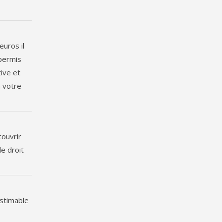
euros il
 permis
tive et
à votre
couvrir
le droit
estimable