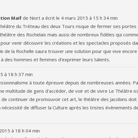
dans
la
ntion Maif
de
Niort
a écrit le
4 mars 2015
à
15 h 34 min
liste
e théâtre du Tréteau des deux Tours risque de fermer ses portes
du
u théâtre des Rochelais mais aussi de nombreux fidèles qui comm
livre
t pour venir découvrir les créations et les spectacles proposés d
d’or
ille de la Rochelle saura trouver une solution pour que vive encore
 à des hommes et femmes d'exprimer leurs talents.
15
à
18 h 37 min
fessionnalisme à toute épreuve depuis de nombreuses années. P
ultitude de gens d'accéder, de voir et de vivre Le Théâtre ici,
de continuer de promouvoir cet art, le théâtre des Jacobins doit
 nécessité de diffuser la Culture après les tristes évènements de
2015
à
18 h 04 min