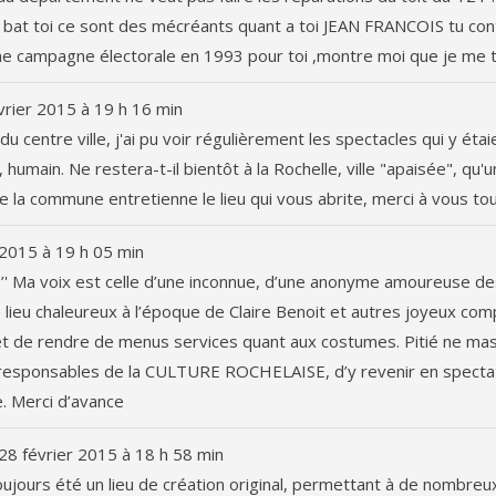
ME bat toi ce sont des mécréants quant a toi JEAN FRANCOIS tu co
 une campagne électorale en 1993 pour toi ,montre moi que je me t
vrier 2015
à
19 h 16 min
u centre ville, j'ai pu voir régulièrement les spectacles qui y étai
 humain. Ne restera-t-il bientôt à la Rochelle, ville "apaisée", qu'
 la commune entretienne le lieu qui vous abrite, merci à vous tou
 2015
à
19 h 05 min
’' Ma voix est celle d’une inconnue, d’une anonyme amoureuse de
 ce lieu chaleureux à l’époque de Claire Benoit et autres joyeux co
terie et de rendre de menus services quant aux costumes. Pitié ne m
responsables de la CULTURE ROCHELAISE, d’y revenir en spectat
e. Merci d’avance
28 février 2015
à
18 h 58 min
oujours été un lieu de création original, permettant à de nombreu