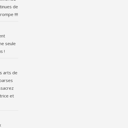
ntinues de
rompe !!!!
ent
une seule
s !
s arts de
mparses
assacrez
rice et
x