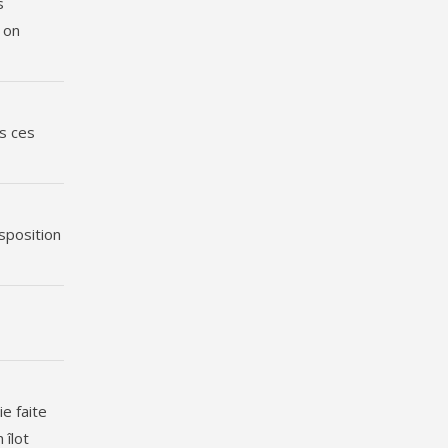
s
t on
ns ces
isposition
ie faite
 îlot