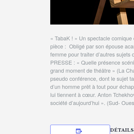
« TabaK ! » Un spectacle comique d
pièce : Obligé par son épouse acar
femme pour traiter d’autres sujets 
PRESSE : « Quelle présence scéniqu
grand moment de théâtre » (La Char
pseudo conférence, dont le sujet t
d’un homme prêt à tout pour échappe
lui tiennent à cœur. Anton Tchekho
société d’aujourd’hui ». (Sud- Oues
DÉTAILS