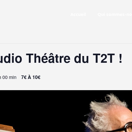
Accueil
Qui sommes-no
udio Théâtre du T2T !
h 00 min
7€ À 10€