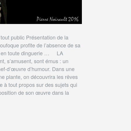
out public Présentation de la
loufoque profite de l’absence de sa
bet, en toute dinguerie … LA
nt, s’amusent, sont émus : un
 chef-d’œuvre d’humour. Dans une
ne plante, on découvrira les rêves
e à tout propos sur des sujets qui
sposition de son œuvre dans la