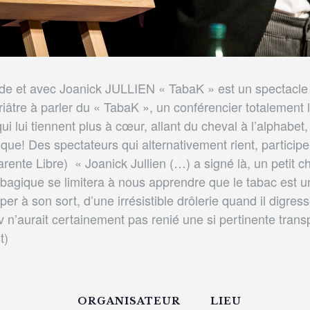
e et avec Joanick JULLIEN « TabaK » est un spectacle t
iâtre à parler du « TabaK », un conférencier totalement 
qui lui tiennent plus à cœur, allant du cheval à l’alpha
e! Des spectateurs qui alternativement rient, participe
ente Libre) « Joanick Jullien (…) a signé là, un petit
abagique se limitera à nous apprendre que le tabac est u
r à son sort, d’une irrésistible drôlerie quand il digress
v n’aurait certainement pas renié une si pertinente tran
t)
ORGANISATEUR
LIEU