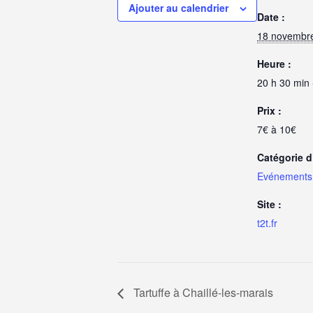
Ajouter au calendrier
Date :
18 novembr
Heure :
20 h 30 min 
Prix :
7€ à 10€
Catégorie 
Evénements 
Site :
t2t.fr
Tartuffe à Chaillé-les-marais