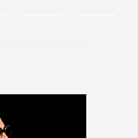
us ?
Evénements du T2T
Nous contacter