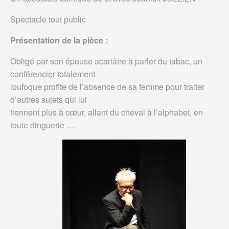
Spectacle tout public
Présentation de la pièce :
Obligé par son épouse acariâtre à parler du tabac, un
conférencier totalement
loufoque profite de l’absence de sa femme pour traiter
d’autres sujets qui lui
tiennent plus à cœur, allant du cheval à l’alphabet, en
toute dinguerie …