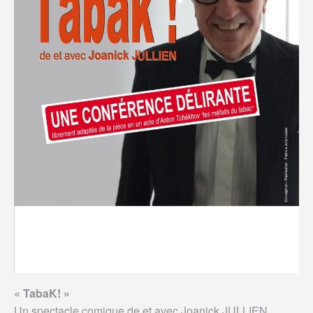
«
TabaK! »
Un spectacle comique de et avec Joanick JULLIEN