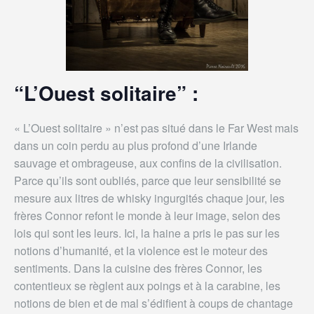
“L’Ouest solitaire” :
« L’Ouest solitaire » n’est pas situé dans le Far West mais
dans un coin perdu au plus profond d’une Irlande
sauvage et ombrageuse, aux confins de la civilisation.
Parce qu’ils sont oubliés, parce que leur sensibilité se
mesure aux litres de whisky ingurgités chaque jour, les
frères Connor refont le monde à leur image, selon des
lois qui sont les leurs. Ici, la haine a pris le pas sur les
notions d’humanité, et la violence est le moteur des
sentiments. Dans la cuisine des frères Connor, les
contentieux se règlent aux poings et à la carabine, les
notions de bien et de mal s’édifient à coups de chantage