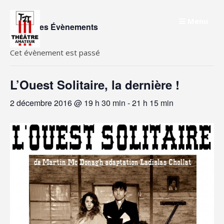
Skip
to
Menu
« Tous les Évènements
content
Cet évènement est passé
L’Ouest Solitaire, la dernière !
2 décembre 2016 @ 19 h 30 min
-
21 h 15 min