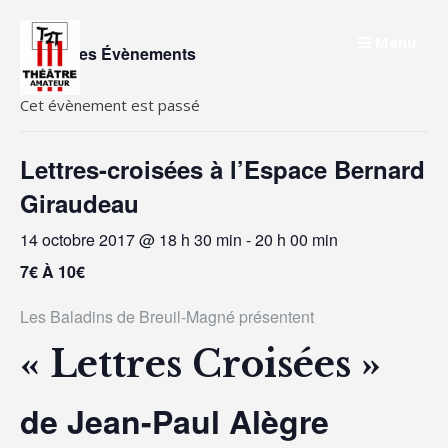
Skip
to
Menu
« Tous les Évènements
content
Cet évènement est passé
Lettres-croisées à l’Espace Bernard
Giraudeau
14 octobre 2017 @ 18 h 30 min
-
20 h 00 min
7€ À 10€
Les Baladins de Breuil-Magné présentent
« Lettres Croisées »
de Jean-Paul Alègre