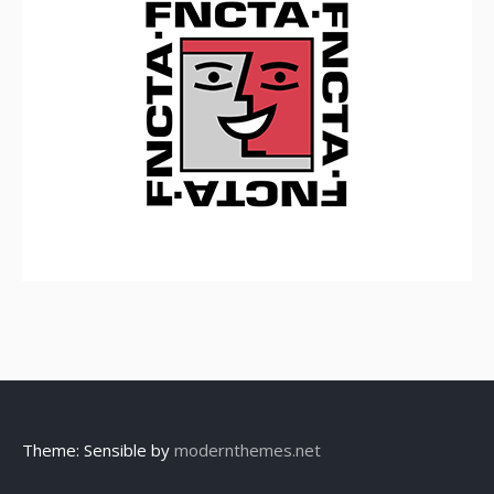
Theme: Sensible by
modernthemes.net