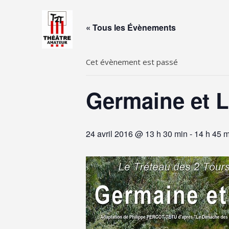
Skip
to
« Tous les Évènements
content
Cet évènement est passé
Germaine et 
24 avril 2016 @ 13 h 30 min
-
14 h 45 m