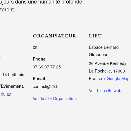
ujours dans une humanité profonde
férent.
ORGANISATEUR
LIEU
t2t
Espace Bernard
Giraudeau
6
Phone
26 Avenue Kennedy
07 69 97 77 25
La Rochelle
,
17000
- 14 h 45 min
E-mail
France
+ Google Map
d’Évènement:
contact@t2t.fr
Voir Lieu site web
du t2t
Voir le site Organisateur