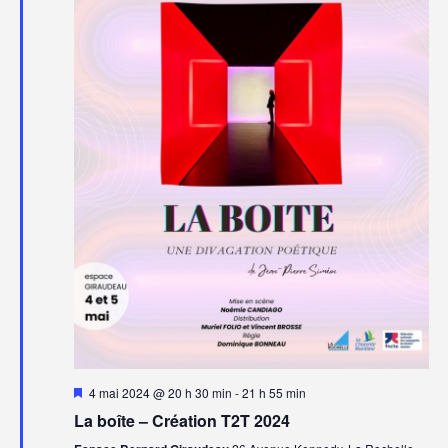
Mis
4 mai 2024 @ 20 h 30 min
-
21 h 55 min
en
La boîte – Création T2T 2024
avant