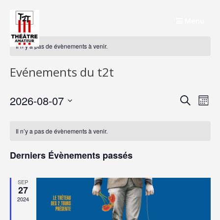
Skip
to
Menu
content
Il n’y a pas de évènements à venir.
Evénements du t2t
Rech
Na
2026-08-07
Recherche
Mois
de
Sélectionnez
et
une
vu
Il n’y a pas de évènements à venir.
navig
date.
Év
de
Derniers Évènements passés
vues
SEP
Évèn
27
2024