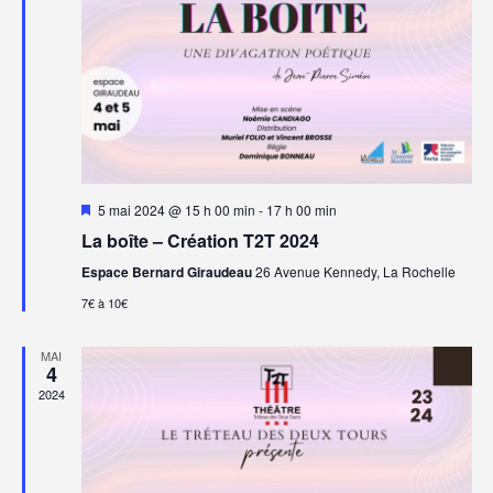
Mis
5 mai 2024 @ 15 h 00 min
-
17 h 00 min
en
La boîte – Création T2T 2024
avant
Espace Bernard Giraudeau
26 Avenue Kennedy, La Rochelle
7€ à 10€
MAI
4
2024