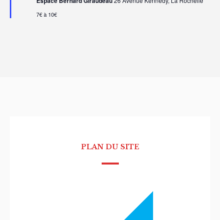
Espace Bernard Giraudeau
26 Avenue Kennedy, La Rochelle
7€ à 10€
PLAN DU SITE